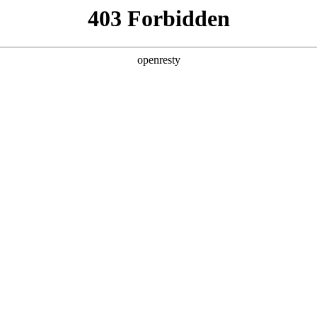
您需要什么帮助？
请填写您的相关情况，我们将及时联系您反馈处
*
公司
*
姓名
*
电话